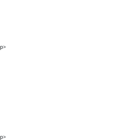
DI Georg Winter
p>
Stefanie Kölbl MA
p>