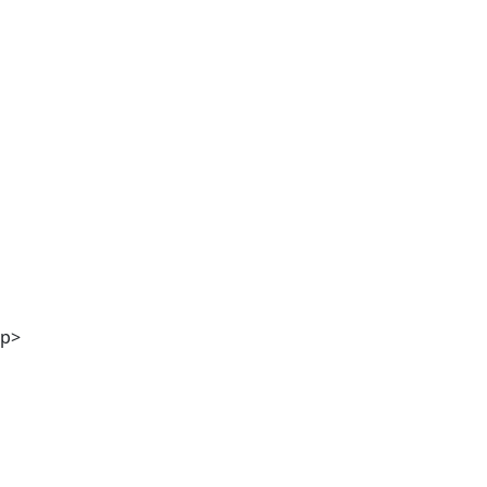
Mag. Andreas Kaiser
p>