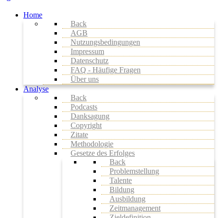
Home
Back
AGB
Nutzungsbedingungen
Impressum
Datenschutz
FAQ - Häufige Fragen
Über uns
Analyse
Back
Podcasts
Danksagung
Copyright
Zitate
Methodologie
Gesetze des Erfolges
Back
Problemstellung
Talente
Bildung
Ausbildung
Zeitmanagement
Zieldefinition