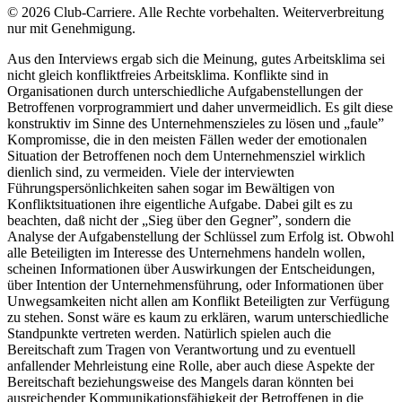
© 2026 Club-Carriere. Alle Rechte vorbehalten. Weiterverbreitung
nur mit Genehmigung.
Aus den Interviews ergab sich die Meinung, gutes Arbeitsklima sei
nicht gleich konfliktfreies Arbeitsklima. Konflikte sind in
Organisationen durch unterschiedliche Aufgabenstellungen der
Betroffenen vorprogrammiert und daher unvermeidlich. Es gilt diese
konstruktiv im Sinne des Unternehmenszieles zu lösen und „faule”
Kompromisse, die in den meisten Fällen weder der emotionalen
Situation der Betroffenen noch dem Unternehmensziel wirklich
dienlich sind, zu vermeiden. Viele der interviewten
Führungspersönlichkeiten sahen sogar im Bewältigen von
Konfliktsituationen ihre eigentliche Aufgabe. Dabei gilt es zu
beachten, daß nicht der „Sieg über den Gegner”, sondern die
Analyse der Aufgabenstellung der Schlüssel zum Erfolg ist. Obwohl
alle Beteiligten im Interesse des Unternehmens handeln wollen,
scheinen Informationen über Auswirkungen der Entscheidungen,
über Intention der Unternehmensführung, oder Informationen über
Unwegsamkeiten nicht allen am Konflikt Beteiligten zur Verfügung
zu stehen. Sonst wäre es kaum zu erklären, warum unterschiedliche
Standpunkte vertreten werden. Natürlich spielen auch die
Bereitschaft zum Tragen von Verantwortung und zu eventuell
anfallender Mehrleistung eine Rolle, aber auch diese Aspekte der
Bereitschaft beziehungsweise des Mangels daran könnten bei
ausreichender Kommunikationsfähigkeit der Betroffenen in die