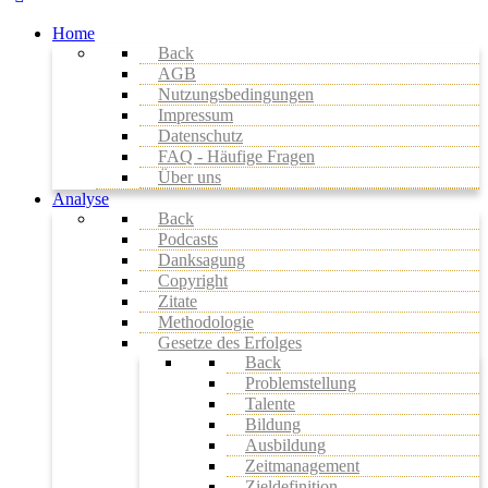
Home
Back
AGB
Nutzungsbedingungen
Impressum
Datenschutz
FAQ - Häufige Fragen
Über uns
Analyse
Back
Podcasts
Danksagung
Copyright
Zitate
Methodologie
Gesetze des Erfolges
Back
Problemstellung
Talente
Bildung
Ausbildung
Zeitmanagement
Zieldefinition