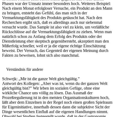
Phasen war der Umsatz immer besonders hoch. Weiteres Beispiel:
Nach einem Monat erfolgloser Versuche, ein Produkt an den Mann
zu bringen, entsteht das Gefühl, das man sich in der
Vermarktungsfähigkeit des Produkts getäuscht hat. Nach den
Recherchen ergibt sich, daß es allerdings auch nur siebenmal
versucht wurde. Das Sample ist also viel zu klein, um verläßliche
Rückschlüsse auf die Vermarktungsfähigkeit zu ziehen. Wenn man
natürlich schon zu Anfang dem Erfolg des Produkts oder der
Dienstleistung eher skeptisch gegenübersteht, akzeptiert man den
Mißerfolg schneller, weil er ja die eigene richtige Einschätzung
beweist. Der Versuch, das Gegenteil der eigenen Meinung durch
Fakten zu beweisen, lohnt sich also manchmal.
Verständnis für andere
Schwejk: „Mir ist die ganze Welt gleichgültig.”
Antwort des Kollegen: „Aber was ist, wenn du der ganzen Welt
gleichgültig bist?” Wir leben im sozialen Gefüge, ohne eine
wirkliche Chance uns völlig zu lösen. Das Ausmaß der
Prozeßregulierung ist in den meisten Organisationskulturen hoch,
läßt aber dem Einzelnen in der Regel noch einen großen Spielraum
für Eigeninitiative, innerhalb dessen dann die subjektive Sicht der
Dinge wesentlichen Einfluß auf die eigenen Handlungen nimmt.
Obwohl bei Studien festgestellt wurde, daß in der Gastronomie