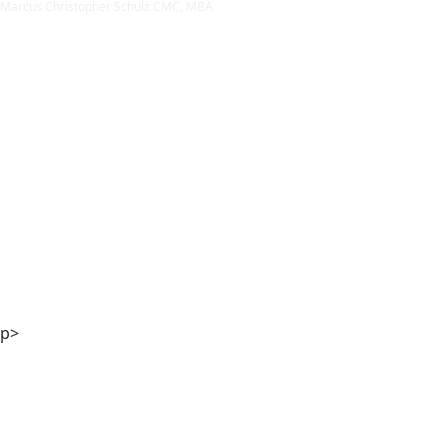
Marcus Christopher Schulz CMC, MBA
Mag. Andreas Kaiser
p>