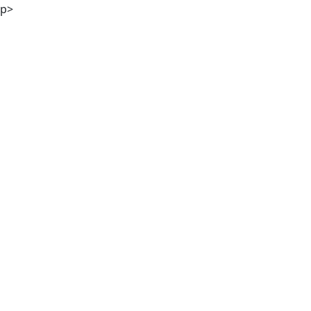
p>
Mag. Günther M. Hampel