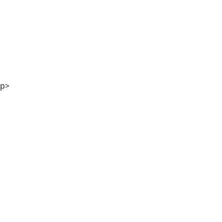
DI Georg Winter
p>
Stefanie Kölbl MA