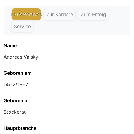
Zur Person
More
Less
Zur Karriere
Zum Erfolg
Service
Name
Andreas Valsky
Geboren am
14/12/1967
Geboren in
Stockerau
Hauptbranche