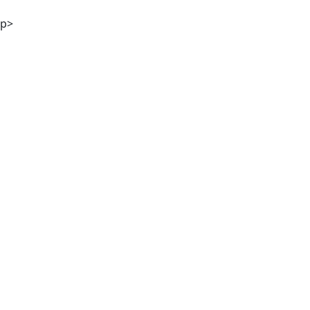
p>
Mag. Günther M. Hampel