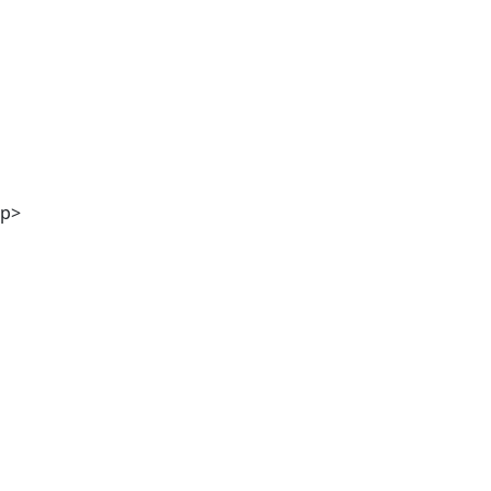
DI Georg Winter
p>
Stefanie Kölbl MA