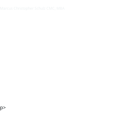
Marcus Christopher Schulz CMC, MBA
Mag. Andreas Kaiser
p>