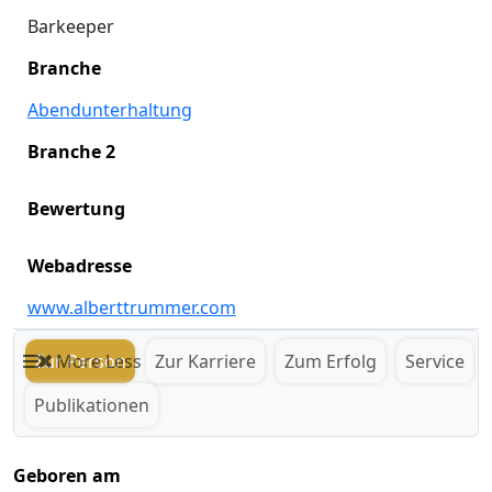
Barkeeper
Branche
Abendunterhaltung
Branche 2
Bewertung
Webadresse
www.alberttrummer.com
Zur Person
More
Less
Zur Karriere
Zum Erfolg
Service
Publikationen
Geboren am