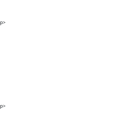
Mag. Andreas Kaiser
p>
DI Georg Winter
p>