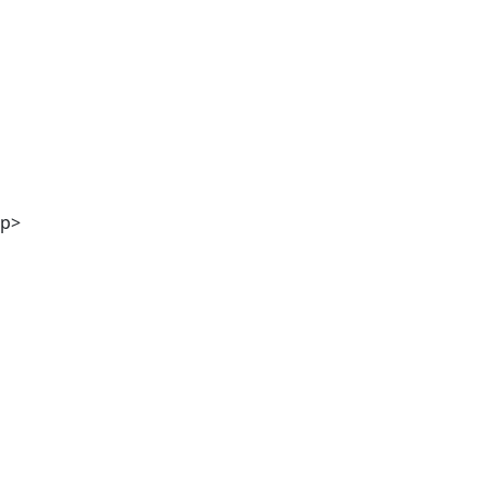
Stefanie Kölbl MA
p>
Mag. Günther M. Hampel