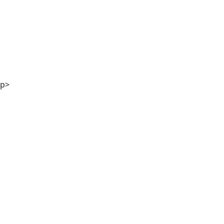
Mag. Andreas Kaiser
p>
DI Georg Winter