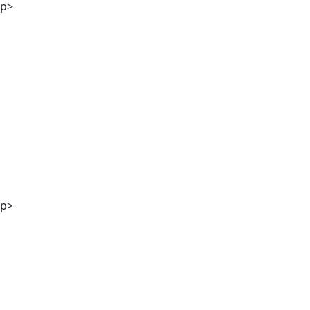
p>
Stefanie Kölbl MA
p>