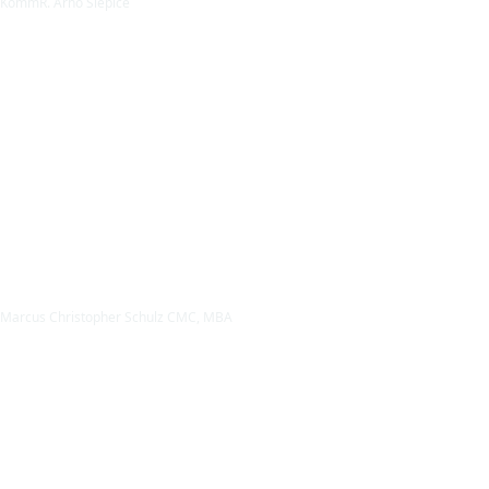
KommR. Arno Slepice
Marcus Christopher Schulz CMC, MBA