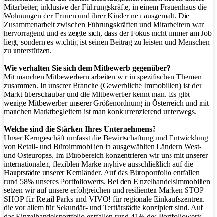
Mitarbeiter, inklusive der Führungskräfte, in einem Frauenhaus die
Wohnungen der Frauen und ihrer Kinder neu ausgemalt. Die
Zusammenarbeit zwischen Führungskräften und Mitarbeitern war
hervorragend und es zeigte sich, dass der Fokus nicht immer am Job
liegt, sondern es wichtig ist seinen Beitrag zu leisten und Menschen
zu unterstützen.
Wie verhalten Sie sich dem Mitbewerb gegenüber?
Mit manchen Mitbewerbern arbeiten wir in spezifischen Themen
zusammen. In unserer Branche (Gewerbliche Immobilien) ist der
Markt überschaubar und die Mitbewerber kennt man. Es gibt
wenige Mitbewerber unserer Größenordnung in Österreich und mit
manchen Marktbegleitern ist man konkurrenzierend unterwegs.
Welche sind die Stärken Ihres Unternehmens?
Unser Kerngeschäft umfasst die Bewirtschaftung und Entwicklung
von Retail- und Büroimmobilien in ausgewählten Ländern West-
und Osteuropas. Im Bürobereich konzentrieren wir uns mit unserer
internationalen, flexiblen Marke myhive ausschließlich auf die
Hauptstädte unserer Kernländer. Auf das Büroportfolio entfallen
rund 58% unseres Portfoliowerts. Bei den Einzelhandelsimmobilien
setzen wir auf unsere erfolgreichen und resilienten Marken STOP
SHOP für Retail Parks und VIVO! für regionale Einkaufszentren,
die vor allem für Sekundär- und Tertiärstädte konzipiert sind. Auf
das Einzelhandelsportfolio entfallen rund 41% des Portfoliowerts.