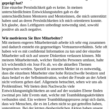
geprägt hat?
Eine einzelne Persönlichkeit gab es keine. In meinen
unterschiedlichsten Entwicklungsstufen gab es die
unterschiedlichsten Mentoren und Mentorinnen, die mich unterstützt
haben und an deren Persönlichkeiten ich mich orientieren konnte.
Ich glaube, dass Leitfiguren unbedingt notwendig sind, sowohl
positive als auch negative.
Wie motivieren Sie Ihre Mitarbeiter?
Mit meinem engeren Mitarbeiterstab arbeite ich sehr eng zusammen
und dadurch entsteht ein gegenseitiges Vertrauensverhältnis. Sehr oft
haben wir es mit confidental Information zu tun und der einzelne
Mitarbeiter soll sich auf unsere Diskretion verlassen können. Mit
meinem Mitarbeiterstab, welcher fünfzehn Personen umfasst, halte
ich wöchentlich ein Jour-Fix ab, wo die aktuellen Themen
besprochen werden. Speziell in unserem Metier ist es notwendig,
dass die einzelnen Mitarbeiter eine hohe Reizschwelle besitzen und
dazu bedarf es der Selbstmotivation, wobei die Freude an der Arbeit
nicht verloren gehen darf. Allgemein betrachtet, sehen wir uns als
Problemlöser. Wir bieten dem Nachwuchs viele
Entwicklungsmöglichkeiten an und auf der sozialen Ebene finden
zweimal pro Jahr Events statt, welche mit Teambildungsaktivitäten
verbunden sind. Ein weiterer Teambildungsprozess zeigt sich darin,
dass wir Menschen, die es im Leben nicht so gut getroffen haben,
unterstützen. Bei der letzten diesbezüglichen Aktion haben unsere