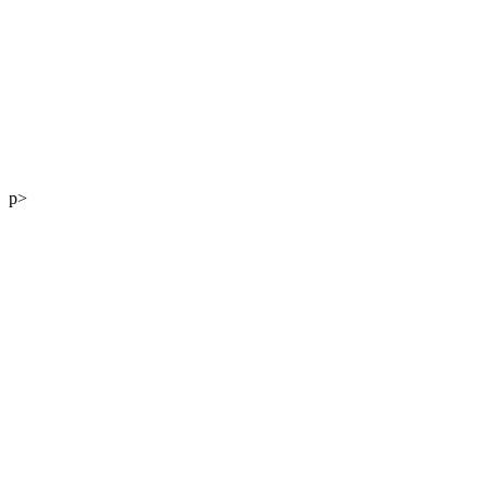
Mag. Andreas Kaiser
p>
DI Georg Winter