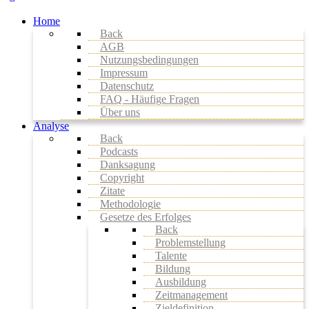
Home
Back
AGB
Nutzungsbedingungen
Impressum
Datenschutz
FAQ - Häufige Fragen
Über uns
Analyse
Back
Podcasts
Danksagung
Copyright
Zitate
Methodologie
Gesetze des Erfolges
Back
Problemstellung
Talente
Bildung
Ausbildung
Zeitmanagement
Zieldefinition