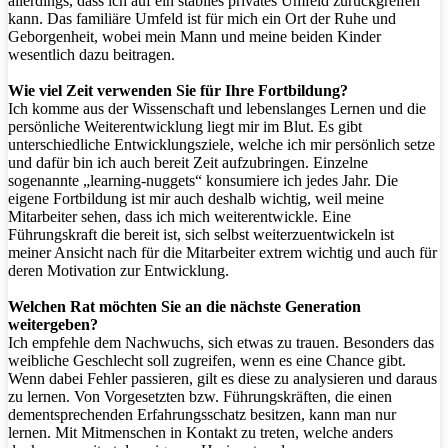
allerdings, dass ich auf ein stabiles privates Umfeld zurückgreifen
kann. Das familiäre Umfeld ist für mich ein Ort der Ruhe und
Geborgenheit, wobei mein Mann und meine beiden Kinder
wesentlich dazu beitragen.
Wie viel Zeit verwenden Sie für Ihre Fortbildung?
Ich komme aus der Wissenschaft und lebenslanges Lernen und die
persönliche Weiterentwicklung liegt mir im Blut. Es gibt
unterschiedliche Entwicklungsziele, welche ich mir persönlich setze
und dafür bin ich auch bereit Zeit aufzubringen. Einzelne
sogenannte „learning-nuggets“ konsumiere ich jedes Jahr. Die
eigene Fortbildung ist mir auch deshalb wichtig, weil meine
Mitarbeiter sehen, dass ich mich weiterentwickle. Eine
Führungskraft die bereit ist, sich selbst weiterzuentwickeln ist
meiner Ansicht nach für die Mitarbeiter extrem wichtig und auch für
deren Motivation zur Entwicklung.
Welchen Rat möchten Sie an die nächste Generation
weitergeben?
Ich empfehle dem Nachwuchs, sich etwas zu trauen. Besonders das
weibliche Geschlecht soll zugreifen, wenn es eine Chance gibt.
Wenn dabei Fehler passieren, gilt es diese zu analysieren und daraus
zu lernen. Von Vorgesetzten bzw. Führungskräften, die einen
dementsprechenden Erfahrungsschatz besitzen, kann man nur
lernen. Mit Mitmenschen in Kontakt zu treten, welche anders