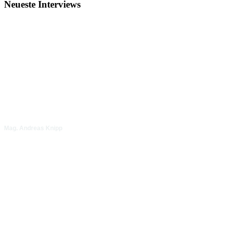
▶
Neueste Interviews
Video ansehen
Mag. Andreas Knipp