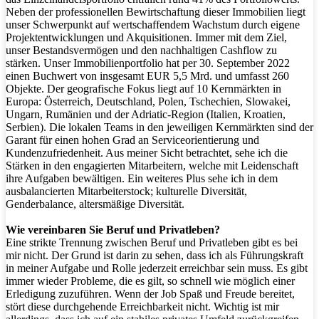
Neben der professionellen Bewirtschaftung dieser Immobilien liegt
unser Schwerpunkt auf wertschaffendem Wachstum durch eigene
Projektentwicklungen und Akquisitionen. Immer mit dem Ziel,
unser Bestandsvermögen und den nachhaltigen Cashflow zu
stärken. Unser Immobilienportfolio hat per 30. September 2022
einen Buchwert von insgesamt EUR 5,5 Mrd. und umfasst 260
Objekte. Der geografische Fokus liegt auf 10 Kernmärkten in
Europa: Österreich, Deutschland, Polen, Tschechien, Slowakei,
Ungarn, Rumänien und der Adriatic-Region (Italien, Kroatien,
Serbien). Die lokalen Teams in den jeweiligen Kernmärkten sind der
Garant für einen hohen Grad an Serviceorientierung und
Kundenzufriedenheit. Aus meiner Sicht betrachtet, sehe ich die
Stärken in den engagierten Mitarbeitern, welche mit Leidenschaft
ihre Aufgaben bewältigen. Ein weiteres Plus sehe ich in dem
ausbalancierten Mitarbeiterstock; kulturelle Diversität,
Genderbalance, altersmäßige Diversität.
Wie vereinbaren Sie Beruf und Privatleben?
Eine strikte Trennung zwischen Beruf und Privatleben gibt es bei
mir nicht. Der Grund ist darin zu sehen, dass ich als Führungskraft
in meiner Aufgabe und Rolle jederzeit erreichbar sein muss. Es gibt
immer wieder Probleme, die es gilt, so schnell wie möglich einer
Erledigung zuzuführen. Wenn der Job Spaß und Freude bereitet,
stört diese durchgehende Erreichbarkeit nicht. Wichtig ist mir