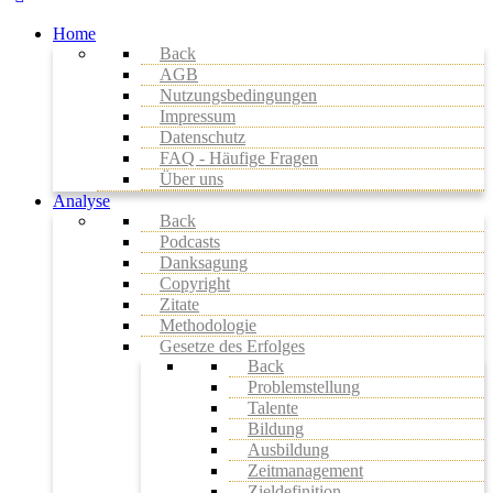
Home
Back
AGB
Nutzungsbedingungen
Impressum
Datenschutz
FAQ - Häufige Fragen
Über uns
Analyse
Back
Podcasts
Danksagung
Copyright
Zitate
Methodologie
Gesetze des Erfolges
Back
Problemstellung
Talente
Bildung
Ausbildung
Zeitmanagement
Zieldefinition