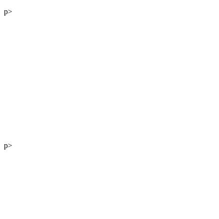
p>
Stefanie Kölbl MA
p>