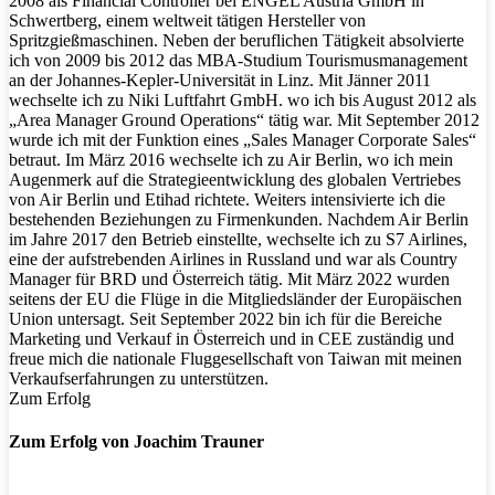
2008 als Financial Controller bei ENGEL Austria GmbH in
Schwertberg, einem weltweit tätigen Hersteller von
Spritzgießmaschinen. Neben der beruflichen Tätigkeit absolvierte
ich von 2009 bis 2012 das MBA-Studium Tourismusmanagement
an der Johannes-Kepler-Universität in Linz. Mit Jänner 2011
wechselte ich zu Niki Luftfahrt GmbH. wo ich bis August 2012 als
„Area Manager Ground Operations“ tätig war. Mit September 2012
wurde ich mit der Funktion eines „Sales Manager Corporate Sales“
betraut. Im März 2016 wechselte ich zu Air Berlin, wo ich mein
Augenmerk auf die Strategieentwicklung des globalen Vertriebes
von Air Berlin und Etihad richtete. Weiters intensivierte ich die
bestehenden Beziehungen zu Firmenkunden. Nachdem Air Berlin
im Jahre 2017 den Betrieb einstellte, wechselte ich zu S7 Airlines,
eine der aufstrebenden Airlines in Russland und war als Country
Manager für BRD und Österreich tätig. Mit März 2022 wurden
seitens der EU die Flüge in die Mitgliedsländer der Europäischen
Union untersagt. Seit September 2022 bin ich für die Bereiche
Marketing und Verkauf in Österreich und in CEE zuständig und
freue mich die nationale Fluggesellschaft von Taiwan mit meinen
Verkaufserfahrungen zu unterstützen.
Zum Erfolg
Zum Erfolg von Joachim Trauner