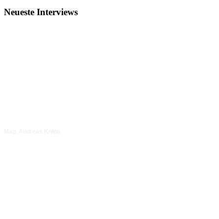
▶
Neueste Interviews
Video ansehen
Mag. Andreas Knipp