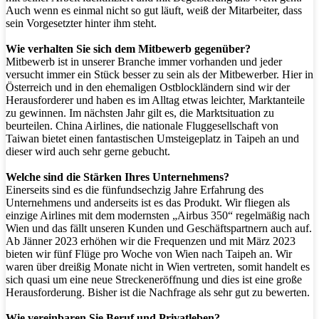
Auch wenn es einmal nicht so gut läuft, weiß der Mitarbeiter, dass
sein Vorgesetzter hinter ihm steht.
Wie verhalten Sie sich dem Mitbewerb gegenüber?
Mitbewerb ist in unserer Branche immer vorhanden und jeder
versucht immer ein Stück besser zu sein als der Mitbewerber. Hier in
Österreich und in den ehemaligen Ostblockländern sind wir der
Herausforderer und haben es im Alltag etwas leichter, Marktanteile
zu gewinnen. Im nächsten Jahr gilt es, die Marktsituation zu
beurteilen. China Airlines, die nationale Fluggesellschaft von
Taiwan bietet einen fantastischen Umsteigeplatz in Taipeh an und
dieser wird auch sehr gerne gebucht.
Welche sind die Stärken Ihres Unternehmens?
Einerseits sind es die fünfundsechzig Jahre Erfahrung des
Unternehmens und anderseits ist es das Produkt. Wir fliegen als
einzige Airlines mit dem modernsten „Airbus 350“ regelmäßig nach
Wien und das fällt unseren Kunden und Geschäftspartnern auch auf.
Ab Jänner 2023 erhöhen wir die Frequenzen und mit März 2023
bieten wir fünf Flüge pro Woche von Wien nach Taipeh an. Wir
waren über dreißig Monate nicht in Wien vertreten, somit handelt es
sich quasi um eine neue Streckeneröffnung und dies ist eine große
Herausforderung. Bisher ist die Nachfrage als sehr gut zu bewerten.
Wie vereinbaren Sie Beruf und Privatleben?