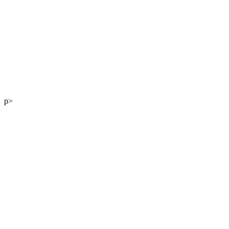
Mag. Andreas Kaiser
p>
DI Georg Winter