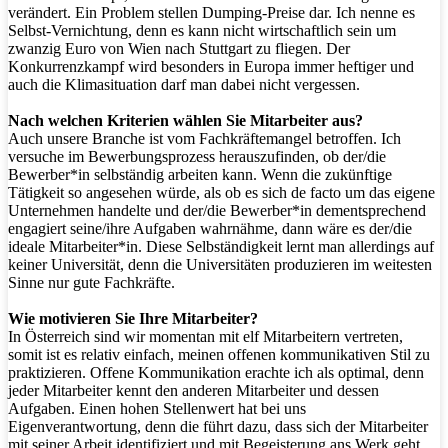
verändert. Ein Problem stellen Dumping-Preise dar. Ich nenne es
Selbst-Vernichtung, denn es kann nicht wirtschaftlich sein um
zwanzig Euro von Wien nach Stuttgart zu fliegen. Der
Konkurrenzkampf wird besonders in Europa immer heftiger und
auch die Klimasituation darf man dabei nicht vergessen.
Nach welchen Kriterien wählen Sie Mitarbeiter aus?
Auch unsere Branche ist vom Fachkräftemangel betroffen. Ich
versuche im Bewerbungsprozess herauszufinden, ob der/die
Bewerber*in selbständig arbeiten kann. Wenn die zukünftige
Tätigkeit so angesehen würde, als ob es sich de facto um das eigene
Unternehmen handelte und der/die Bewerber*in dementsprechend
engagiert seine/ihre Aufgaben wahrnähme, dann wäre es der/die
ideale Mitarbeiter*in. Diese Selbständigkeit lernt man allerdings auf
keiner Universität, denn die Universitäten produzieren im weitesten
Sinne nur gute Fachkräfte.
Wie motivieren Sie Ihre Mitarbeiter?
In Österreich sind wir momentan mit elf Mitarbeitern vertreten,
somit ist es relativ einfach, meinen offenen kommunikativen Stil zu
praktizieren. Offene Kommunikation erachte ich als optimal, denn
jeder Mitarbeiter kennt den anderen Mitarbeiter und dessen
Aufgaben. Einen hohen Stellenwert hat bei uns
Eigenverantwortung, denn die führt dazu, dass sich der Mitarbeiter
mit seiner Arbeit identifiziert und mit Begeisterung ans Werk geht.