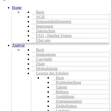
Home
Back
AGB
Nutzungsbedingungen
Impressum
Datenschutz
FAQ - Häufige Fragen
Über uns
Analyse
Back
Danksagung
Copyright
Zitate
Methodologie
Gesetze des Erfolges
Back
Problemstellung
Talente
Bildung
Ausbildung
Zeitmanagement
Zieldefinition
Leistung