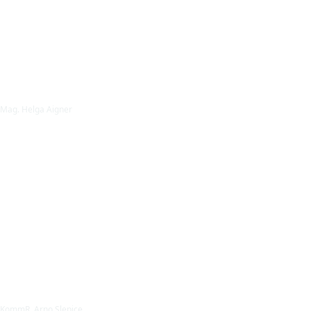
Mag. Helga Aigner
KommR. Arno Slepice