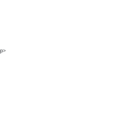
Mag. Andreas Kaiser
p>
DI Georg Winter