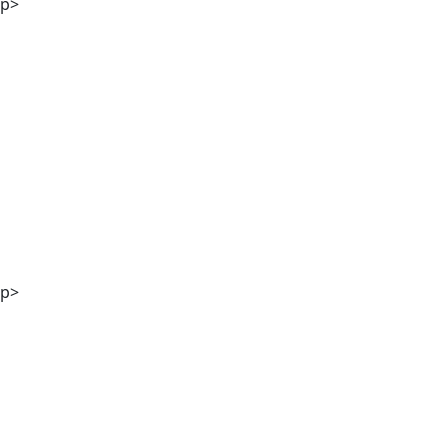
p>
Stefanie Kölbl MA
p>